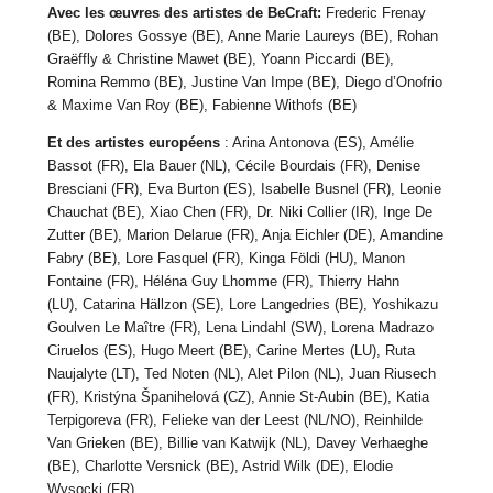
Avec les œuvres des artistes de BeCraft
:
Frederic Frenay
(BE), Dolores Gossye (BE), Anne Marie Laureys (BE), Rohan
Graëffly & Christine Mawet (BE), Yoann Piccardi (BE),
Romina Remmo (BE), Justine Van Impe (BE), Diego d’Onofrio
& Maxime Van Roy (BE), Fabienne Withofs (BE)
Et des artistes européens
: Arina Antonova (ES), Amélie
Bassot (FR), Ela Bauer (NL), Cécile Bourdais (FR), Denise
Bresciani (FR), Eva Burton (ES), Isabelle Busnel (FR), Leonie
Chauchat (BE), Xiao Chen (FR), Dr. Niki Collier (IR), Inge De
Zutter (BE), Marion Delarue (FR), Anja Eichler (DE), Amandine
Fabry (BE), Lore Fasquel (FR), Kinga Földi (HU), Manon
Fontaine (FR), Héléna Guy Lhomme (FR), Thierry Hahn
(LU), Catarina Hällzon (SE), Lore Langedries (BE), Yoshikazu
Goulven Le Maître (FR), Lena Lindahl (SW), Lorena Madrazo
Ciruelos (ES), Hugo Meert (BE), Carine Mertes (LU), Ruta
Naujalyte (LT), Ted Noten (NL), Alet Pilon (NL), Juan Riusech
(FR), Kristýna Španihelová (CZ), Annie St-Aubin (BE), Katia
Terpigoreva (FR), Felieke van der Leest (NL/NO), Reinhilde
Van Grieken (BE), Billie van Katwijk (NL), Davey Verhaeghe
(BE), Charlotte Versnick (BE), Astrid Wilk (DE), Elodie
Wysocki (FR)