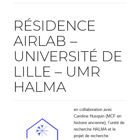
RÉSIDENCE
AIRLAB –
UNIVERSITÉ DE
LILLE – UMR
HALMA
en collaboration avec
Caroline Husquin (MCF en
histoire ancienne), l’unité de
recherche HALMA et le
projet de recherche